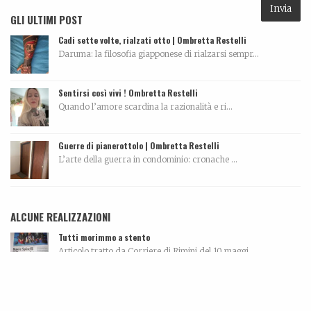
GLI ULTIMI POST
Cadi sette volte, rialzati otto | Ombretta Restelli
Daruma: la filosofia giapponese di rialzarsi sempr...
Sentirsi così vivi ! Ombretta Restelli
Quando l’amore scardina la razionalità e ri...
Guerre di pianerottolo | Ombretta Restelli
L’arte della guerra in condominio: cronache ...
ALCUNE REALIZZAZIONI
Tutti morimmo a stento
Articolo tratto da Corriere di Rimini del 10 maggi...
Ki-sha. Un’estate fa
Trovare l'equilibrio causa belle cose. Un viaggio...