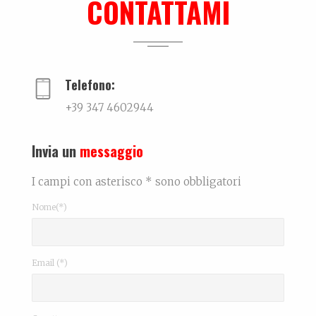
CONTATTAMI
Dall’amore…per la ceramica. La storia di Elettra De Biasio
Dall'amore per la ceramica.Narra di come il potenz...
Telefono:
+39 347 4602944
Invia un
messaggio
I campi con asterisco * sono obbligatori
Nome(*)
Email (*)