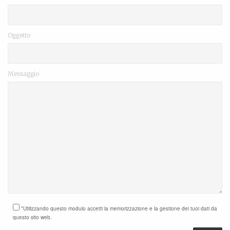
Oggetto
Messaggio
*Utilizzando questo modulo accetti la memorizzazione e la gestione dei tuoi dati da
questo sito web.