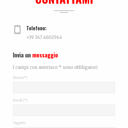
Ralf @ Bikini
...
Telefono:
+39 347 4602944
Invia un
messaggio
I campi con asterisco * sono obbligatori
Nome(*)
Email (*)
Oggetto