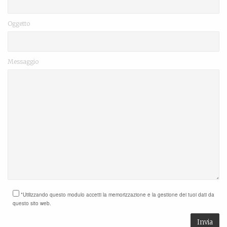
Oggetto
Messaggio
*Utilizzando questo modulo accetti la memorizzazione e la gestione dei tuoi dati da
questo sito web.