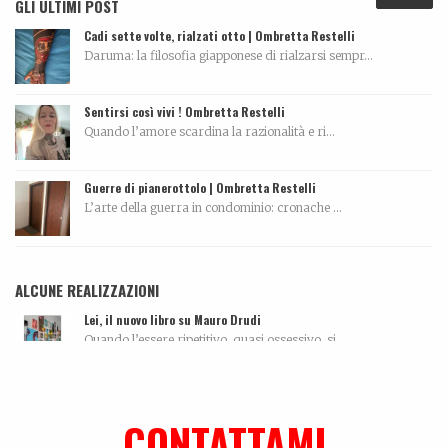
GLI ULTIMI POST
Cadi sette volte, rialzati otto | Ombretta Restelli
Daruma: la filosofia giapponese di rialzarsi sempr...
Sentirsi così vivi ! Ombretta Restelli
Quando l’amore scardina la razionalità e ri...
Guerre di pianerottolo | Ombretta Restelli
L’arte della guerra in condominio: cronache ...
ALCUNE REALIZZAZIONI
Lei, il nuovo libro su Mauro Drudi
Quando l’essere ripetitivo, quasi ossessivo, si...
Biografia, work in progress…
La biografia di Bicio, l'antidepressivo natura...
CONTATTAMI