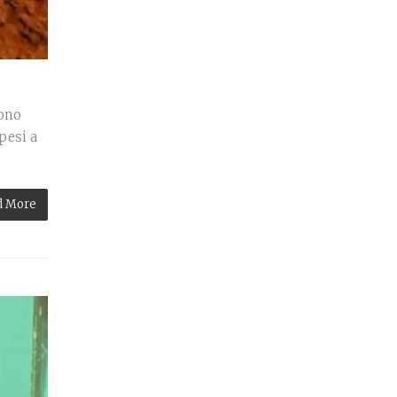
iono
pesi a
d More