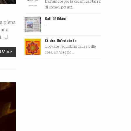
Dall'amore per la ceramica.Narra
di come il potenz...
Ralf @ Bikini
za piena
...
rano
i […]
Ki-sha. Un’estate fa
Trovare l'equilibrio causa belle
d More
cose. Un viaggio...