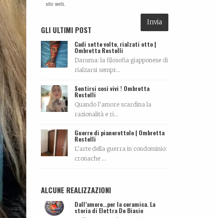
sito web.
GLI ULTIMI POST
Cadi sette volte, rialzati otto |
Ombretta Restelli
Daruma: la filosofia giapponese di
rialzarsi sempr...
Sentirsi così vivi ! Ombretta
Restelli
Quando l’amore scardina la
razionalità e ri...
Guerre di pianerottolo | Ombretta
Restelli
L’arte della guerra in condominio:
cronache ...
ALCUNE REALIZZAZIONI
Dall’amore…per la ceramica. La
storia di Elettra De Biasio