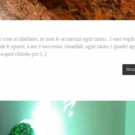
e cose si sfaldano, se non le accarezzi ogni tanto… I vasi vogl
do li sposti, a me è successo. Guardali, ogni tanto, i quadri ap
 a quel chiodo per […]
Rea