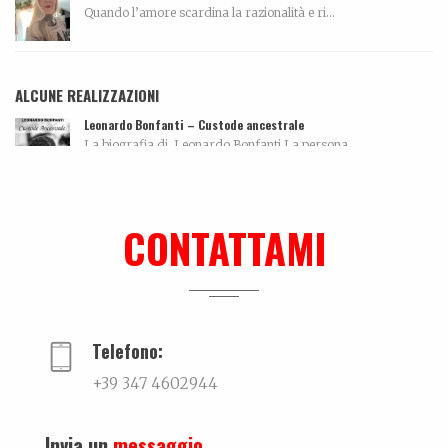
Quando l’amore scardina la razionalità e ri...
ALCUNE REALIZZAZIONI
Leonardo Bonfanti – Custode ancestrale
La biografia di Leonardo Bonfanti La persona...
Ki-sha. Un’estate fa
Trovare l'equilibrio causa belle cose. Un viaggio...
CONTATTAMI
Ralf @ Bikini
...
Telefono:
+39 347 4602944
Invia un
messaggio