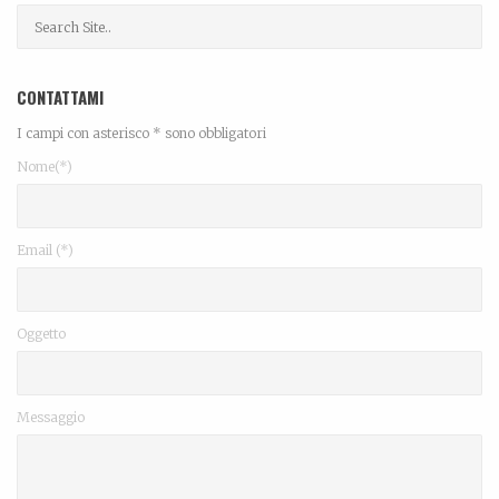
CONTATTAMI
I campi con asterisco * sono obbligatori
Nome(*)
Email (*)
Oggetto
Messaggio