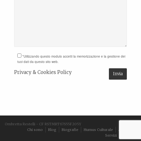
*Utilizzando questo modulo accetti la memorizzazione e la gestione dei
tuoi dati da questo sito web.
Privacy & Cookies Policy
Ombretta Restelli - CF RSTMRT67S55F205Y
Chi sono
Blog
Biografie
Humus Culturale
Aforismi
Servizi
Contatti