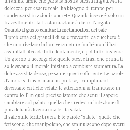
un’anima affine che parla la nostra stessa lingua. Ma la
dolcezza, per essere reale, ha bisogno di tempo per
condensarsi in azioni concrete. Quando invece è solo un
travestimento, la trasformazione è dietro l’angolo.
Quando il gusto cambia: la metamorfosi del sale
Il problema dei granelli di sale travestiti da zucchero è
che non rivelano la loro vera natura finché non li hai
assimilati. Accade tutto lentamente, e poi tutto insieme.
Un giorno ti accorgi che quelle stesse frasi che prima ti
sollevavano il morale iniziano a cambiare sfumatura. La
dolcezza si fa densa, pesante, quasi soffocante. Le parole
d’amore si trasformano in pretese, i complimenti
diventano critiche velate, le attenzioni si tramutano in
controllo. È in quel preciso istante che senti il sapore
cambiare sul palato: quella che credevi un’iniezione di
pura felicità diventa una ferita salata.
Il sale sulle ferite brucia. E le parole “salate” quelle che
feriscono, che manipolano, che sminuiscono dopo averti