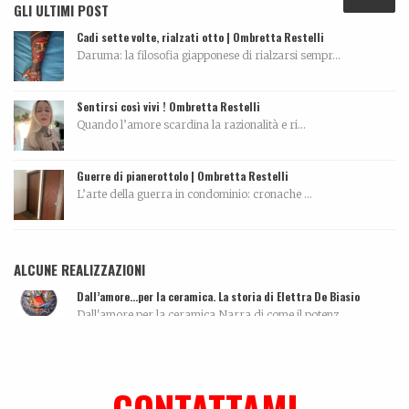
GLI ULTIMI POST
Cadi sette volte, rialzati otto | Ombretta Restelli
Daruma: la filosofia giapponese di rialzarsi sempr...
Sentirsi così vivi ! Ombretta Restelli
Quando l’amore scardina la razionalità e ri...
Guerre di pianerottolo | Ombretta Restelli
L’arte della guerra in condominio: cronache ...
ALCUNE REALIZZAZIONI
Dall’amore…per la ceramica. La storia di Elettra De Biasio
Dall'amore per la ceramica.Narra di come il potenz...
Me can so ancora mort
La biografia di Massimo Pazzaglini Sicuri di sa...