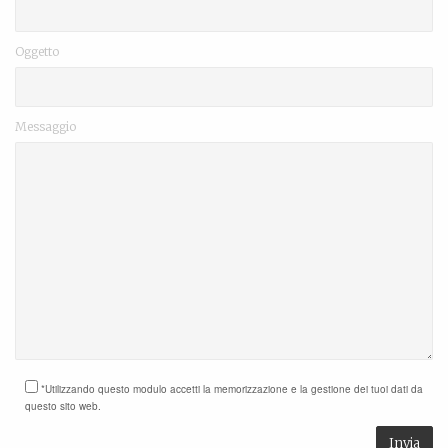
Oggetto
Messaggio
*Utilizzando questo modulo accetti la memorizzazione e la gestione dei tuoi dati da
questo sito web.