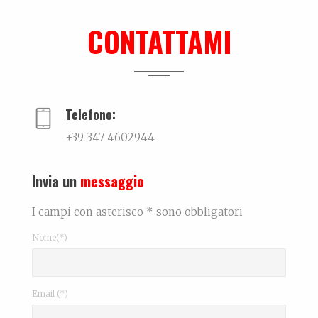
Lei, il nuovo libro su Mauro Drudi
Quando l’essere ripetitivo, quasi ossessivo, si...
CONTATTAMI
Ralf @ Bikini
...
Telefono:
+39 347 4602944
Invia un
messaggio
I campi con asterisco * sono obbligatori
Nome(*)
Email (*)