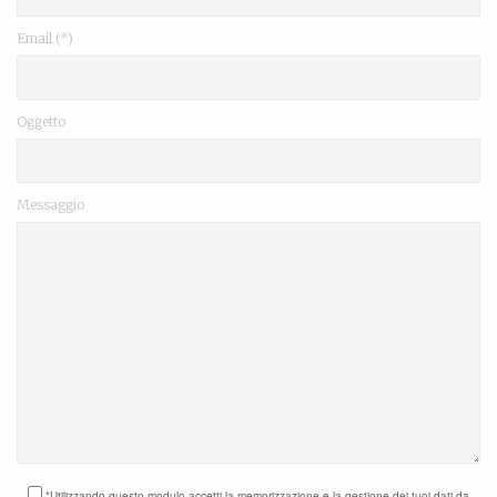
Email (*)
Oggetto
Messaggio
*Utilizzando questo modulo accetti la memorizzazione e la gestione dei tuoi dati da