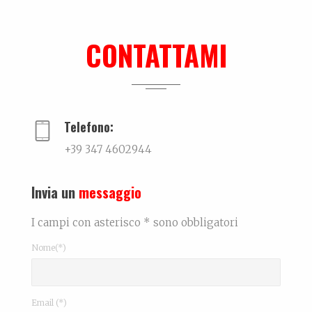
Ki-sha. Un’estate fa
Trovare l'equilibrio causa belle cose. Un viaggio...
CONTATTAMI
Me can so ancora mort
La biografia di Massimo Pazzaglini Sicuri di sa...
Telefono:
+39 347 4602944
Invia un
messaggio
I campi con asterisco * sono obbligatori
Nome(*)
Email (*)