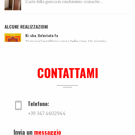
L’arte della guerra in condominio: cronache ...
ALCUNE REALIZZAZIONI
Ki-sha. Un’estate fa
Trovare l'equilibrio causa belle cose. Un viaggio...
Me can so ancora mort
La biografia di Massimo Pazzaglini Sicuri di sa...
CONTATTAMI
Ralf @ Bikini
...
Telefono:
+39 347 4602944
Invia un
messaggio