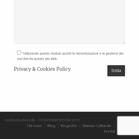
*Utilizzando questo modulo accetti la memorizzazione e la gestione dei
tuoi dati da questo sito web.
Privacy & Cookies Policy
Ombretta Restelli - CF RSTMRT67S55F205Y
Chi sono
Blog
Biografie
Humus Culturale
Aforismi
Servizi
Contatti