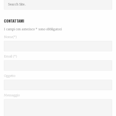
CONTATTAMI
I campi con asterisco * sono obbligatori
Nome(*)
Email (*)
Oggetto
Messaggio