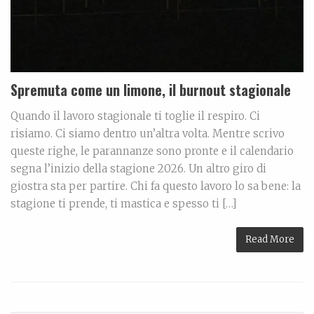
Spremuta come un limone, il burnout stagionale
Quando il lavoro stagionale ti toglie il respiro. Ci
risiamo. Ci siamo dentro un’altra volta. Mentre scrivo
queste righe, le parannanze sono pronte e il calendario
segna l’inizio della stagione 2026. Un altro giro di
giostra sta per partire. Chi fa questo lavoro lo sa bene: la
stagione ti prende, ti mastica e spesso ti […]
Read More