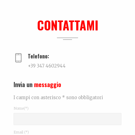
Dall’amore…per la ceramica. La storia di Elettra De Biasio
Dall'amore per la ceramica.Narra di come il potenz...
CONTATTAMI
Leonardo Bonfanti – Custode ancestrale
La biografia di Leonardo Bonfanti La persona...
Telefono:
+39 347 4602944
Invia un
messaggio
I campi con asterisco * sono obbligatori
Nome(*)
Email (*)