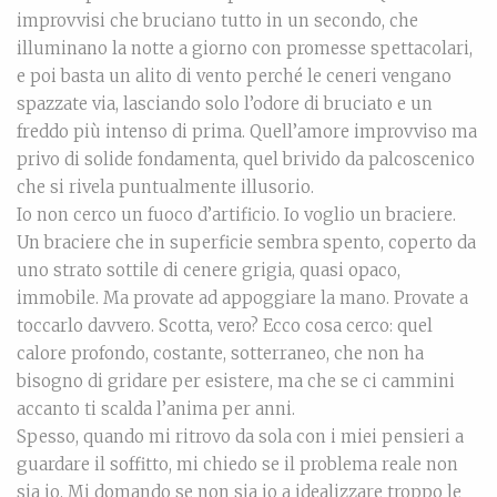
improvvisi che bruciano tutto in un secondo, che
illuminano la notte a giorno con promesse spettacolari,
e poi basta un alito di vento perché le ceneri vengano
spazzate via, lasciando solo l’odore di bruciato e un
freddo più intenso di prima. Quell’amore improvviso ma
privo di solide fondamenta, quel brivido da palcoscenico
che si rivela puntualmente illusorio.
Io non cerco un fuoco d’artificio. Io voglio un braciere.
Un braciere che in superficie sembra spento, coperto da
uno strato sottile di cenere grigia, quasi opaco,
immobile. Ma provate ad appoggiare la mano. Provate a
toccarlo davvero. Scotta, vero? Ecco cosa cerco: quel
calore profondo, costante, sotterraneo, che non ha
bisogno di gridare per esistere, ma che se ci cammini
accanto ti scalda l’anima per anni.
Spesso, quando mi ritrovo da sola con i miei pensieri a
guardare il soffitto, mi chiedo se il problema reale non
sia io. Mi domando se non sia io a idealizzare troppo le