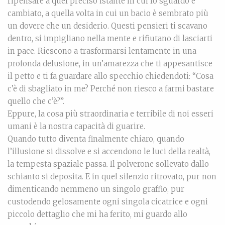
ripensare a quel preciso istante in cui lo sguardo è
cambiato, a quella volta in cui un bacio è sembrato più
un dovere che un desiderio. Questi pensieri ti scavano
dentro, si impigliano nella mente e rifiutano di lasciarti
in pace. Riescono a trasformarsi lentamente in una
profonda delusione, in un’amarezza che ti appesantisce
il petto e ti fa guardare allo specchio chiedendoti: “Cosa
c’è di sbagliato in me? Perché non riesco a farmi bastare
quello che c’è?”.
Eppure, la cosa più straordinaria e terribile di noi esseri
umani è la nostra capacità di guarire.
Quando tutto diventa finalmente chiaro, quando
l’illusione si dissolve e si accendono le luci della realtà,
la tempesta spaziale passa. Il polverone sollevato dallo
schianto si deposita. E in quel silenzio ritrovato, pur non
dimenticando nemmeno un singolo graffio, pur
custodendo gelosamente ogni singola cicatrice e ogni
piccolo dettaglio che mi ha ferito, mi guardo allo