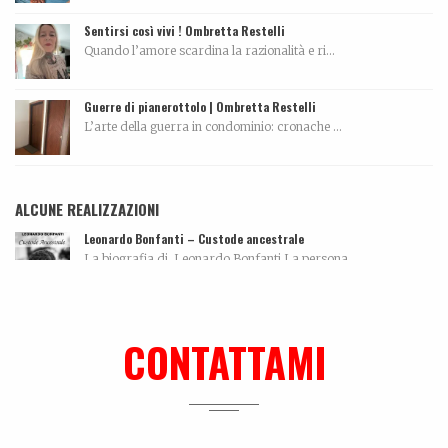
Sentirsi così vivi ! Ombretta Restelli
Quando l’amore scardina la razionalità e ri...
Guerre di pianerottolo | Ombretta Restelli
L’arte della guerra in condominio: cronache ...
ALCUNE REALIZZAZIONI
Leonardo Bonfanti – Custode ancestrale
La biografia di Leonardo Bonfanti La persona...
Dall’amore…per la ceramica. La storia di Elettra De Biasio
Dall'amore per la ceramica.Narra di come il potenz...
CONTATTAMI
Lei, il nuovo libro su Mauro Drudi
Quando l’essere ripetitivo, quasi ossessivo, si...