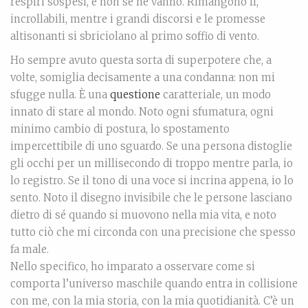
respiri sospesi, e non se ne vanno. Rimangono lì,
incrollabili, mentre i grandi discorsi e le promesse
altisonanti si sbriciolano al primo soffio di vento.
Ho sempre avuto questa sorta di superpotere che, a
volte, somiglia decisamente a una condanna: non mi
sfugge nulla. È una
questione
caratteriale, un modo
innato di stare al mondo. Noto ogni sfumatura, ogni
minimo cambio di postura, lo spostamento
impercettibile di uno sguardo. Se una persona distoglie
gli occhi per un millisecondo di troppo mentre parla, io
lo registro. Se il tono di una voce si incrina appena, io lo
sento. Noto il disegno invisibile che le persone lasciano
dietro di sé quando si muovono nella mia vita, e noto
tutto ciò che mi circonda con una precisione che spesso
fa male.
Nello specifico, ho imparato a osservare come si
comporta l’universo maschile quando entra in collisione
con me, con la mia storia, con la mia quotidianità. C’è un