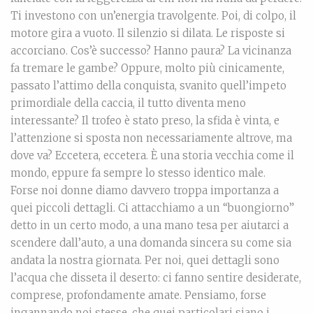
Ti investono con un’energia travolgente. Poi, di colpo, il
motore gira a vuoto. Il silenzio si dilata. Le risposte si
accorciano. Cos’è successo? Hanno paura? La vicinanza
fa tremare le gambe? Oppure, molto più cinicamente,
passato l’attimo della conquista, svanito quell’impeto
primordiale della caccia, il tutto diventa meno
interessante? Il trofeo è stato preso, la sfida è vinta, e
l’attenzione si sposta non necessariamente altrove, ma
dove va? Eccetera, eccetera. È una storia vecchia come il
mondo, eppure fa sempre lo stesso identico male.
Forse noi donne diamo davvero troppa importanza a
quei piccoli dettagli. Ci attacchiamo a un “buongiorno”
detto in un certo modo, a una mano tesa per aiutarci a
scendere dall’auto, a una domanda sincera su come sia
andata la nostra giornata. Per noi, quei dettagli sono
l’acqua che disseta il deserto: ci fanno sentire desiderate,
comprese, profondamente amate. Pensiamo, forse
ingannando noi stesse, che quei particolari siano i