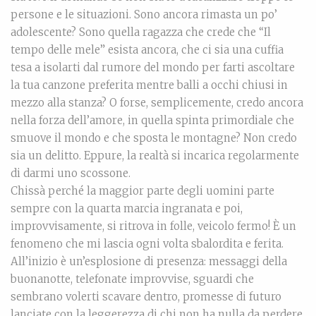
persone e le situazioni. Sono ancora rimasta un po’
adolescente? Sono quella ragazza che crede che “Il
tempo delle mele” esista ancora, che ci sia una cuffia
tesa a isolarti dal rumore del mondo per farti ascoltare
la tua canzone preferita mentre balli a occhi chiusi in
mezzo alla stanza? O forse, semplicemente, credo ancora
nella forza dell’amore, in quella spinta primordiale che
smuove il mondo e che sposta le montagne? Non credo
sia un delitto. Eppure, la realtà si incarica regolarmente
di darmi uno scossone.
Chissà perché la maggior parte degli uomini parte
sempre con la quarta marcia ingranata e poi,
improvvisamente, si ritrova in folle, veicolo fermo! È un
fenomeno che mi lascia ogni volta sbalordita e ferita.
All’inizio è un’esplosione di presenza: messaggi della
buonanotte, telefonate improvvise, sguardi che
sembrano volerti scavare dentro, promesse di futuro
lanciate con la leggerezza di chi non ha nulla da perdere.