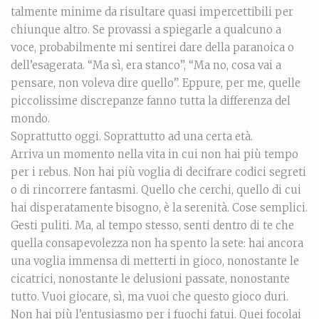
talmente minime da risultare quasi impercettibili per
chiunque altro. Se provassi a spiegarle a qualcuno a
voce, probabilmente mi sentirei dare della paranoica o
dell’esagerata. “Ma sì, era stanco”, “Ma no, cosa vai a
pensare, non voleva dire quello”. Eppure, per me, quelle
piccolissime discrepanze fanno tutta la differenza del
mondo.
Soprattutto oggi. Soprattutto ad una certa età.
Arriva un momento nella vita in cui non hai più tempo
per i rebus. Non hai più voglia di decifrare codici segreti
o di rincorrere fantasmi. Quello che cerchi, quello di cui
hai disperatamente bisogno, è la serenità. Cose semplici.
Gesti puliti. Ma, al tempo stesso, senti dentro di te che
quella consapevolezza non ha spento la sete: hai ancora
una voglia immensa di metterti in gioco, nonostante le
cicatrici, nonostante le delusioni passate, nonostante
tutto. Vuoi giocare, sì, ma vuoi che questo gioco duri.
Non hai più l’entusiasmo per i fuochi fatui. Quei focolai