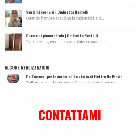
Sentirsi così vivi ! Ombretta Restelli
Quando l’amore scardina la razionalità e ri...
Guerre di pianerottolo | Ombretta Restelli
L’arte della guerra in condominio: cronache ...
ALCUNE REALIZZAZIONI
Dall’amore…per la ceramica. La storia di Elettra De Biasio
Dall'amore per la ceramica.Narra di come il potenz...
Me can so ancora mort
La biografia di Massimo Pazzaglini Sicuri di sa...
CONTATTAMI
Biografia, work in progress…
La biografia di Bicio, l'antidepressivo natura...