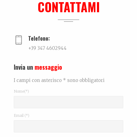
CONTATTAMI
Tutti morimmo a stento
Articolo tratto da Corriere di Rimini del 10 maggi...
Telefono:
+39 347 4602944
Invia un
messaggio
I campi con asterisco * sono obbligatori
Nome(*)
Email (*)