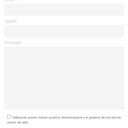
Oggetto
Messaggio
*Utilizzando questo modulo accetti la memorizzazione e la gestione dei tuoi dati da
questo sito web.