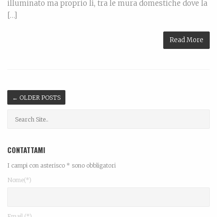
illuminato ma proprio lì, tra le mura domestiche dove la
[…]
Read More
←
OLDER POSTS
CONTATTAMI
I campi con asterisco * sono obbligatori
Nome(*)
Email (*)