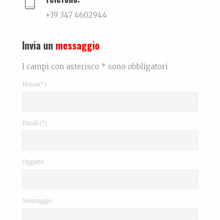
+39 347 4602944
Invia un
messaggio
I campi con asterisco * sono obbligatori
Nome(*)
Email (*)
Oggetto
Messaggio