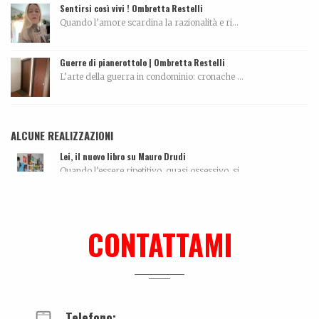
Sentirsi così vivi ! Ombretta Restelli
Quando l’amore scardina la razionalità e ri...
Guerre di pianerottolo | Ombretta Restelli
L’arte della guerra in condominio: cronache ...
ALCUNE REALIZZAZIONI
Lei, il nuovo libro su Mauro Drudi
Quando l’essere ripetitivo, quasi ossessivo, si...
Ki-sha. Un’estate fa
Trovare l'equilibrio causa belle cose. Un viaggio...
CONTATTAMI
La biografia di Carola Pisaturo
Coming soon…...
Telefono: