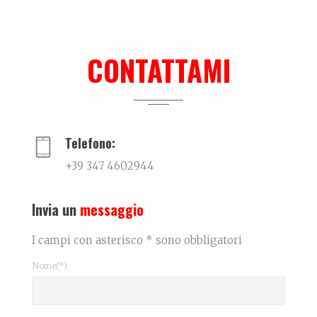
Ki-sha. Un’estate fa
Trovare l'equilibrio causa belle cose. Un viaggio...
CONTATTAMI
Ralf @ Bikini
...
Telefono:
+39 347 4602944
Invia un
messaggio
I campi con asterisco * sono obbligatori
Nome(*)