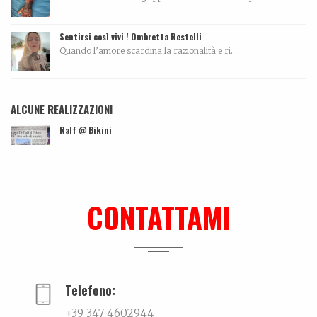
Sentirsi così vivi ! Ombretta Restelli
Quando l’amore scardina la razionalità e ri...
ALCUNE REALIZZAZIONI
Ralf @ Bikini
...
Dall’amore…per la ceramica. La storia di Elettra De Biasio
Dall'amore per la ceramica.Narra di come il potenz...
CONTATTAMI
Me can so ancora mort
La biografia di Massimo Pazzaglini Sicuri di sa...
Telefono:
+39 347 4602944