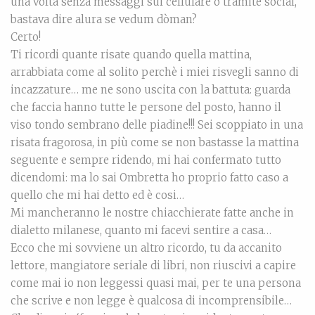
una volta senza messaggi sul cellulare o tramite social,
bastava dire alura se vedum dòman?
Certo!
Ti ricordi quante risate quando quella mattina,
arrabbiata come al solito perchè i miei risvegli sanno di
incazzature… me ne sono uscita con la battuta: guarda
che faccia hanno tutte le persone del posto, hanno il
viso tondo sembrano delle piadine!!! Sei scoppiato in una
risata fragorosa, in più come se non bastasse la mattina
seguente e sempre ridendo, mi hai confermato tutto
dicendomi: ma lo sai Ombretta ho proprio fatto caso a
quello che mi hai detto ed è cosi…
Mi mancheranno le nostre chiacchierate fatte anche in
dialetto milanese, quanto mi facevi sentire a casa…
Ecco che mi sovviene un altro ricordo, tu da accanito
lettore, mangiatore seriale di libri, non riuscivi a capire
come mai io non leggessi quasi mai, per te una persona
che scrive e non legge è qualcosa di incomprensibile…