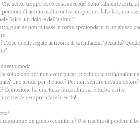
 Che sento troppo, ecco cosa succede! Sono talmente forti, pr
porzioni di anima malinconica, un pierrot dalla lacrima fissa
le fisico, un dolore dell’animo”.
tto, guai se non ci fosse, è come sprofondare in un abisso o
re.
Forse quelle legate ai ricordi di un’infanzia ‘perduta? Quelle
ito?
in questo modo…
ica soluzione per non avere questi picchi di felicità/malincon
onale? Uno scudo per il cuore? Per non sentire nessun dolore?
? L’emozione ha una forza straordinaria, è furba, arriva
amm riesce sempre a fare breccia!
ezzo?
i raggiunge un giusto equilibrio? O si rischia di perdere il be