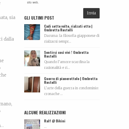
e
sito web.
GLI ULTIMI POST
ata, sia
Cadi sette volte, rialzati otto |
Ombretta Restelli
Daruma: la filosofia giapponese di
i dalla
rialzarsi sempr...
Sentirsi così vivi ! Ombretta
Restelli
he
Quando l’amore scardina la
o
razionalità e ri...
che
Guerre di pianerottolo | Ombretta
Restelli
L’arte della guerra in condominio:
cronache ...
umano,
o
ALCUNE REALIZZAZIONI
Ralf @ Bikini
a…
...