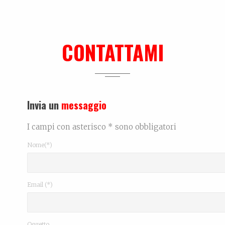
n fondo è giusto così, fa parte della vita… e la vita è una sola
CONTATTAMI
Invia un
messaggio
I campi con asterisco * sono obbligatori
Nome(*)
Email (*)
Oggetto