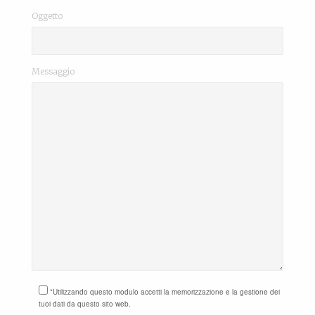
Oggetto
Messaggio
*Utilizzando questo modulo accetti la memorizzazione e la gestione dei
tuoi dati da questo sito web.