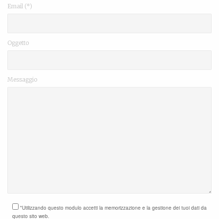
Email (*)
Oggetto
Messaggio
*Utilizzando questo modulo accetti la memorizzazione e la gestione dei tuoi dati da
questo sito web.