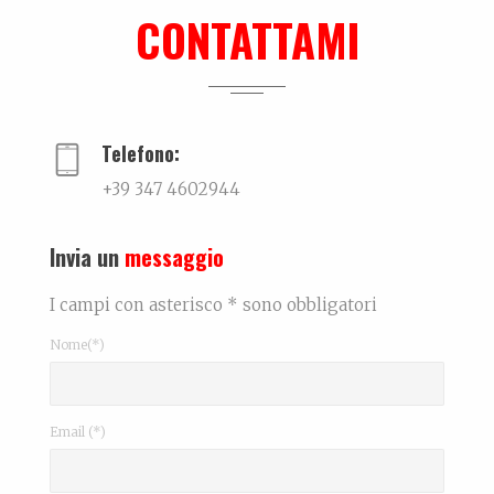
Dall'amore per la ceramica.Narra di come il potenz...
CONTATTAMI
Me can so ancora mort
La biografia di Massimo Pazzaglini Sicuri di sa...
Telefono:
+39 347 4602944
Invia un
messaggio
I campi con asterisco * sono obbligatori
Nome(*)
Email (*)