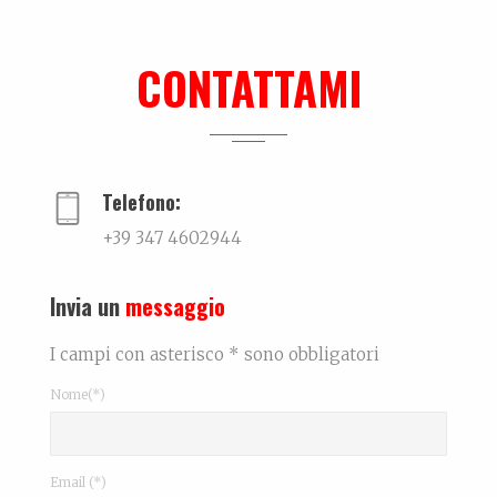
Ki-sha. Un’estate fa
Trovare l'equilibrio causa belle cose. Un viaggio...
CONTATTAMI
Intervista
...
Telefono:
+39 347 4602944
Invia un
messaggio
I campi con asterisco * sono obbligatori
Nome(*)
Email (*)