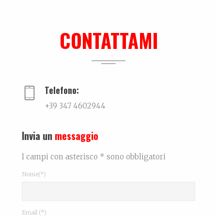
Intervista
...
CONTATTAMI
Me can so ancora mort
La biografia di Massimo Pazzaglini Sicuri di sa...
Telefono:
+39 347 4602944
Invia un
messaggio
I campi con asterisco * sono obbligatori
Nome(*)
Email (*)