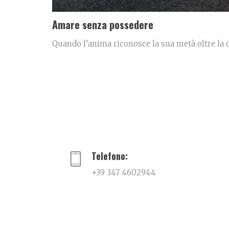
Amare senza possedere
Quando l’anima riconosce la sua metà oltre la 
un momento preciso, sospeso tra la fine della no
la mia finestra, le luci delle case di fronte si 
Telefono:
+39 347 4602944