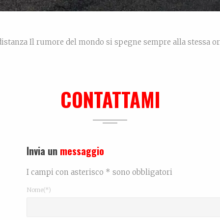
distanza Il rumore del mondo si spegne sempre alla stessa ora
tte e l’inizio del mattino, in cui le auto smettono di passare
spengono una a una […]
CONTATTAMI
Rea
Invia un
messaggio
I campi con asterisco * sono obbligatori
Nome(*)