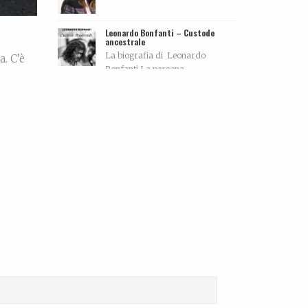
Leonardo Bonfanti – Custode
ancestrale
La biografia di Leonardo
. C’è
Bonfanti La persona...
 sotto
Ralf @ Bikini
...
d More