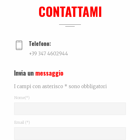
La biografia di Leonardo Bonfanti La persona...
CONTATTAMI
Lei, il nuovo libro su Mauro Drudi
Quando l’essere ripetitivo, quasi ossessivo, si...
Telefono:
+39 347 4602944
Invia un
messaggio
I campi con asterisco * sono obbligatori
Nome(*)
Email (*)