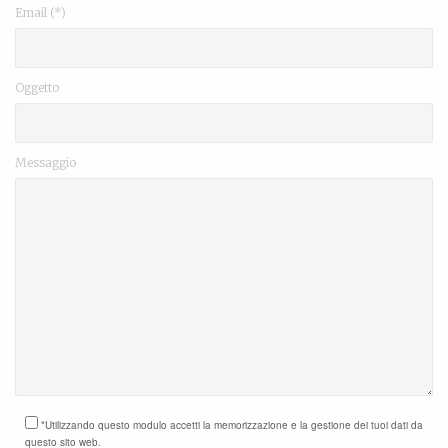
Email (*)
Oggetto
Messaggio
*Utilizzando questo modulo accetti la memorizzazione e la gestione dei tuoi dati da
questo sito web.