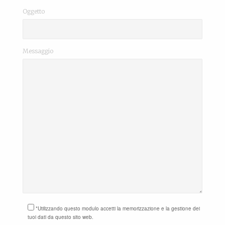
Oggetto
Messaggio
*Utilizzando questo modulo accetti la memorizzazione e la gestione dei
tuoi dati da questo sito web.