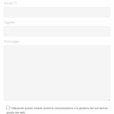
Email (*)
Oggetto
Messaggio
*Utilizzando questo modulo accetti la memorizzazione e la gestione dei tuoi dati da
questo sito web.