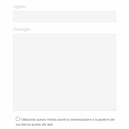
Oggetto
Messaggio
*Utilizzando questo modulo accetti la memorizzazione e la gestione dei
tuoi dati da questo sito web.