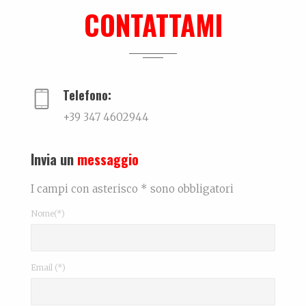
La biografia di Bicio, l'antidepressivo natura...
CONTATTAMI
Dall’amore…per la ceramica. La storia di Elettra De Biasio
Dall'amore per la ceramica.Narra di come il potenz...
Telefono:
+39 347 4602944
Invia un
messaggio
I campi con asterisco * sono obbligatori
Nome(*)
Email (*)