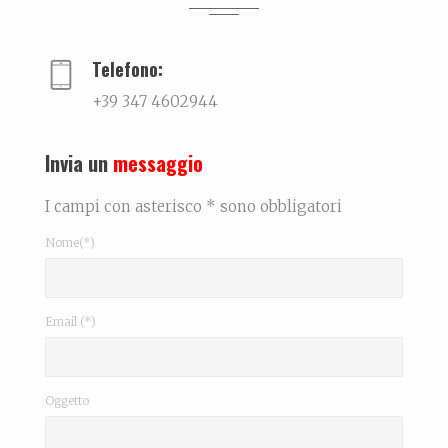
Trovare l'equilibrio causa belle cose. Un viaggio...
Telefono:
+39 347 4602944
Invia un
messaggio
I campi con asterisco * sono obbligatori
Nome(*)
Email (*)
Oggetto