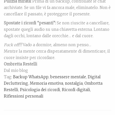
Pulizia mirata:
Prima di un backup, controllate le chat
archiviate. Se un file vi fa ancora male, eliminatelo. Non è
cancellare il passato, è proteggere il presente.
Spostate i ricordi “pesanti”:
Se non riuscite a cancellare,
spostate quegli audio su una chiavetta esterna. Lontano
dagli occhi, lontano dalle orecchie… e dal cuore.
Fuck off!!!
Vado a dormire, almeno non penso…
Mentre la mente cerca disperatamente di dimenticare, il
cuore insiste per ricordare.
Ombretta Restelli
Dal mio blog
Tag:
Backup WhatsApp
,
benessere mentale
,
Digital
Decluttering
,
Memoria emotiva
,
nostalgia
,
Ombretta
Restelli
,
Psicologia dei ricordi
,
Ricordi digitali
,
Riflessioni personali