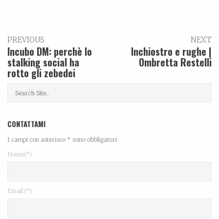
PREVIOUS
NEXT
Incubo DM: perchè lo
Inchiostro e rughe |
stalking social ha
Ombretta Restelli
rotto gli zebedei
CONTATTAMI
I campi con asterisco * sono obbligatori
Nome(*)
Email (*)