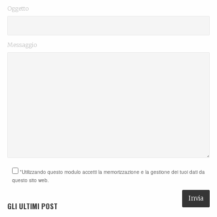
Oggetto
Messaggio
*Utilizzando questo modulo accetti la memorizzazione e la gestione dei tuoi dati da
questo sito web.
GLI ULTIMI POST