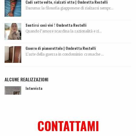
Cadi sette volte, rialzati otto | Ombretta Restelli
Daruma: la filosofia giapponese di rialzarsi sempr...
Sentirsi così vivi ! Ombretta Restelli
Quando l’amore scardina la razionalità e ri...
Guerre di pianerottolo | Ombretta Restelli
L’arte della guerra in condominio: cronache ...
ALCUNE REALIZZAZIONI
Intervista
...
La biografia di Carola Pisaturo
Coming soon…...
CONTATTAMI
Ki-sha. Un’estate fa