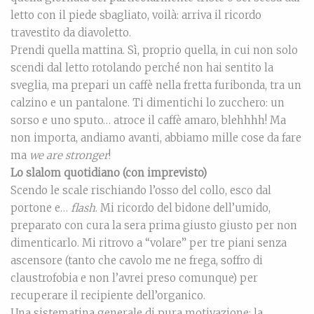
letto con il piede sbagliato, voilà: arriva il ricordo
travestito da diavoletto.
Prendi quella mattina. Sì, proprio quella, in cui non solo
scendi dal letto rotolando perché non hai sentito la
sveglia, ma prepari un caffè nella fretta furibonda, tra un
calzino e un pantalone. Ti dimentichi lo zucchero: un
sorso e uno sputo… atroce il caffè amaro, blehhhh! Ma
non importa, andiamo avanti, abbiamo mille cose da fare
ma
we are stronger
!
Lo slalom quotidiano (con imprevisto)
Scendo le scale rischiando l’osso del collo, esco dal
portone e…
flash
. Mi ricordo del bidone dell’umido,
preparato con cura la sera prima giusto giusto per non
dimenticarlo. Mi ritrovo a “volare” per tre piani senza
ascensore (tanto che cavolo me ne frega, soffro di
claustrofobia e non l’avrei preso comunque) per
recuperare il recipiente dell’organico.
Una sistematina generale di pura motivazione: la