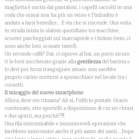
maglietta è uscita dai pantaloni, i capelli raccolti in una
coda che ormai non ha più un verso e l’infradito è
andato a farsi benedire… E via che si riscende. Una volta
in strada inizia lo slalom quotidiano tra macchine,
scooter parcheggiati sul marciapiede e i bidoni (vero, ci
sono anche loro, scusate tanto!).
Un secondo caffè? Dai, ci riprovo al bar, un porto sicuro.
O lo bevi zuccherato grazie alla
gentilezza
del barista o
lo devi per forza trangugiare amaro: non sarebbe
proprio carino mettersi a sputacchiare nel locale tra i
cornetti.
Il miraggio del nuovo smartphone
Allora, dove ero rimasta? Ah sì, l’ufficio postale. Orario
continuato, otto sportelli a disposizione di cui sei chiusi
e due aperti, ma perché??!!
Una fila interminabile e innumerevoli operazioni che
farebbero innervosire anche il più aanto dei santi… Dopo