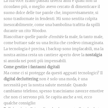
La tua voce. Erano passati diversi anni e quasi non la
ricordavo più, o meglio: avevo cercato di dimenticare il
suono dolce delle tue parole che, improvvisamente, si
sono trasformate in fendenti. Mi sono sentita colpita
inesorabilmente, come una bambolina trafitta da spilli
durante un rito Woodoo.
Riascoltare quelle parole
d’emblée
fa male, fa tanto male,
come buttare sale su una ferita che credevo rimarginata.
La tecnologia è precisa, i backup sono implacabili, ma la
nostra anima resta un cantiere aperto dove la
nostalgia
si annida nei posti più impensabili.
Come gestire i fantasmi digitali
Ma come ci si protegge da questi agguati tecnologici? Il
digital decluttering
non è solo una moda, è una
necessità per la nostra salute mentale. Quando
cambiamo telefono, spesso trasciniamo zavorre emotive
che non ci servono più. Se capita anche a voi, ecco
qualche consiglio: