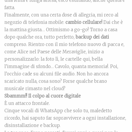
una lenta e lunga attesa, esco esultando, anche questa è
fatta.
Finalmente, con una certa dose di allegria, mi reco al
negozio di telefonia mobile:
cambio cellulare!
Dai che è
la mattina giusta… Ottimismo a go-go! Torno a casa
dopo qualche ora, tutto perfetto,
backup dei dati
compreso. Rientro con il mio telefono nuovo di pacca e,
come Alice nel Paese delle Meraviglie, inizio a
personalizzarlo: la foto lì, le cartelle qui, bella
l’immagine di sfondo… Cavolo, quanta memoria!. Poi,
l’occhio cade su alcuni file audio. Non ho ancora
scaricato nulla, cosa sono? Forse qualche brano
musicale rimasto nel cloud?
Sbammm!! Il colpo al cuore digitale
È un attacco frontale.
Cinque vocali di WhatsApp che solo tu, maledetto
ricordo, hai saputo far sopravvivere a ogni installazione,
disinstallazione e backup.