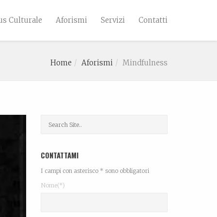
s Culturale
Aforismi
Servizi
Contatti
Home
Aforismi
Mindfulness
CONTATTAMI
I campi con asterisco * sono obbligatori
Nome(*)