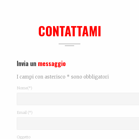
Determinazione e
CONTATTAMI
Invia un
messaggio
I campi con asterisco * sono obbligatori
Nome(*)
Email (*)
Oggetto