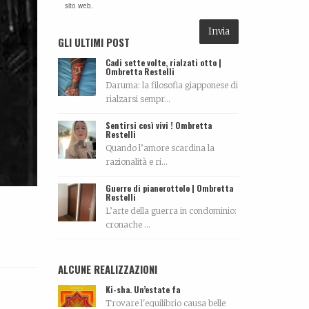
sito web.
GLI ULTIMI POST
Cadi sette volte, rialzati otto |
Ombretta Restelli
Daruma: la filosofia giapponese di
rialzarsi sempr...
Sentirsi così vivi ! Ombretta
Restelli
Quando l’amore scardina la
razionalità e ri...
Guerre di pianerottolo | Ombretta
Restelli
L’arte della guerra in condominio:
cronache ...
ALCUNE REALIZZAZIONI
Ki-sha. Un’estate fa
Trovare l'equilibrio causa belle