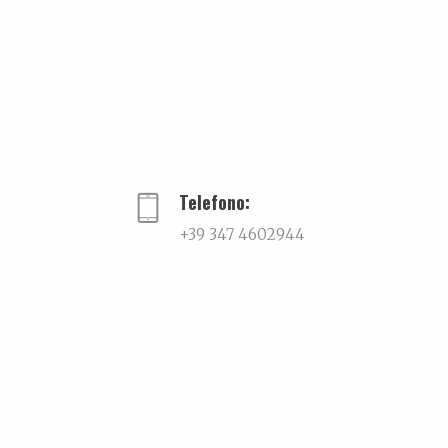
PREVIOUS
Amore e scotch
Telefono:
+39 347 4602944