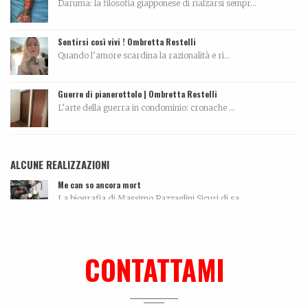
Daruma: la filosofia giapponese di rialzarsi sempr...
Sentirsi così vivi ! Ombretta Restelli
Quando l’amore scardina la razionalità e ri...
Guerre di pianerottolo | Ombretta Restelli
L’arte della guerra in condominio: cronache ...
ALCUNE REALIZZAZIONI
Me can so ancora mort
La biografia di Massimo Pazzaglini Sicuri di sa...
Tutti morimmo a stento
Articolo tratto da Corriere di Rimini del 10 maggi...
CONTATTAMI
Lei, il nuovo libro su Mauro Drudi
Quando l’essere ripetitivo, quasi ossessivo, si...