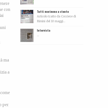
tenere
che con
Tutti morimmo a stento
dai
Articolo tratto da Corriere di
Rimini del 10 maggi...
cuni
Intervista
...
i
tà ma
izia a
o come
no per