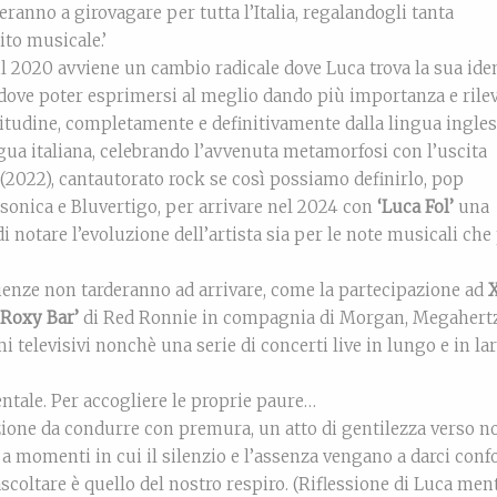
eranno a girovagare per tutta l’Italia, regalandogli tanta
ito musicale.’
il 2020 avviene un cambio radicale dove Luca trova la sua iden
 dove poter esprimersi al meglio dando più importanza e rile
atitudine, completamente e definitivamente dalla lingua ingle
gua italiana, celebrando l’avvenuta metamorfosi con l’uscita
(2022), cantautorato rock se così possiamo definirlo, pop
bsonica e Bluvertigo, per arrivare nel 2024 con
‘Luca Fol’
una
i notare l’evoluzione dell’artista sia per le note musicali che 
rienze non tarderanno ad arrivare, come la partecipazione ad
X
Roxy Bar’
di Red Ronnie in compagnia di Morgan, Megahertz
televisivi nonchè una serie di concerti live in lungo e in la
ntale. Per accogliere le proprie paure…
ione da condurre con premura, un atto di gentilezza verso n
a momenti in cui il silenzio e l’assenza vengano a darci confo
oltare è quello del nostro respiro. (Riflessione di Luca men