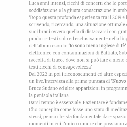
Luca anni intensi, ricchi di concerti che lo port
soddisfazione e la giusta consacrazione in amb
‘Dopo questa profonda esperienza tra il 2019 e 
scrivendo, ricercando, una situazione ottimale
suoi brani ovvero quella di distaccarsi con gr
produrre testi solo ed esclusivamente nella lin
dell’album esordio
‘Io sono
meno inglese di tè’
elettronico con contaminazioni di Battiato, Su
raccolta di tracce dove non si può fare a meno d
testi ricchi di consapevolezza.’
Dal 2022 in poi i riconoscimenti ed altre espe
un live/intervista alla prima puntata di
‘Nuovo 
Bruce Sudano ed altre apparizioni in programmi 
la penisola italiana.
Darsi tempo è essenziale. Pazientare è fondame
L’ho concepita come fosse uno stato di meditaz
stessi, penso che sia fondamentale dare spazio 
momenti in cui l’unico rumore che possiamo asc