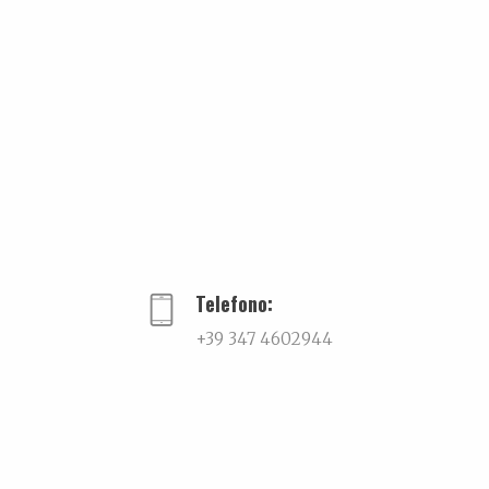
Tag:
Cattolica
,
Gabicce
,
Riccione
,
Rimini
PREVIOUS
Telefono:
+39 347 4602944