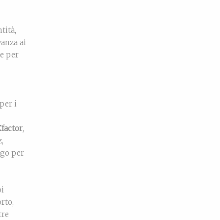
tità,
vanza ai
se per
per i
factor
,
,
rgo per
oi
rto,
tre