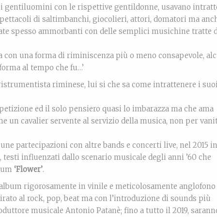
 i gentiluomini con le rispettive gentildonne, usavano intrat
spettacoli di saltimbanchi, giocolieri, attori, domatori ma an
erate spesso ammorbanti con delle semplici musichine tratte 
a con una forma di riminiscenza più o meno consapevole, al
 forma al tempo che fu…’
istrumentista riminese, lui si che sa come intrattenere i suo
petizione ed il solo pensiero quasi lo imbarazza ma che ama
e un cavalier servente al servizio della musica, non per vani
ne partecipazioni con altre bands e concerti live, nel 2015 in
 testi influenzati dallo scenario musicale degli anni ’60 che
lbum
‘Flower’
.
do album rigorosamente in vinile e meticolosamente anglofon
ato al rock, pop, beat ma con l’introduzione di sounds più
roduttore musicale Antonio Patanè; fino a tutto il 2019, saran