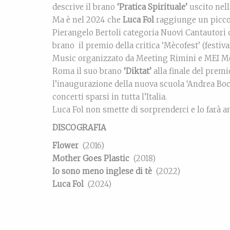
descrive il brano
‘Pratica Spirituale’
uscito nell
Ma è nel 2024 che
Luca Fol
raggiunge un picco e
Pierangelo Bertoli categoria Nuovi Cantautori 
brano il premio della critica ‘Mècofest’ (festi
Music organizzato da Meeting Rimini e MEI Me
Roma il suo brano
‘Diktat’
alla finale del prem
l’inaugurazione della nuova scuola ‘Andrea Boce
concerti sparsi in tutta l’Italia.
Luca Fol non smette di sorprenderci e lo farà 
DISCOGRAFIA
Flower
(2016)
Mother Goes Plastic
(2018)
Io sono meno inglese di tè
(2022)
Luca Fol
(2024)