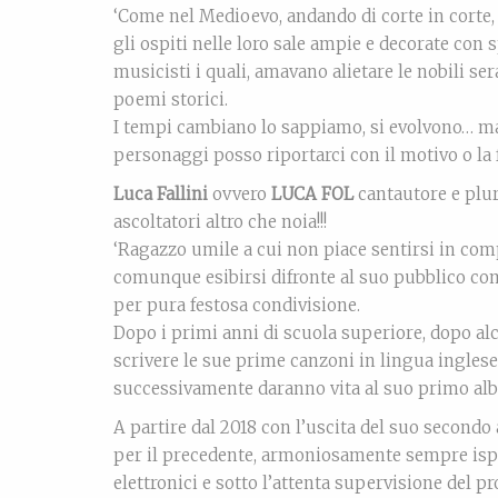
‘Come nel Medioevo, andando di corte in corte,
gli ospiti nelle loro sale ampie e decorate con 
musicisti i quali, amavano alietare le nobili s
poemi storici.
I tempi cambiano lo sappiamo, si evolvono… m
personaggi posso riportarci con il motivo o la
Luca Fallini
ovvero
LUCA FOL
cantautore e plur
ascoltatori altro che noia!!!
‘Ragazzo umile a cui non piace sentirsi in com
comunque esibirsi difronte al suo pubblico com
per pura festosa condivisione.
Dopo i primi anni di scuola superiore, dopo alcu
scrivere le sue prime canzoni in lingua inglese,
successivamente daranno vita al suo primo a
A partire dal 2018 con l’uscita del suo secon
per il precedente, armoniosamente sempre ispir
elettronici e sotto l’attenta supervisione del p