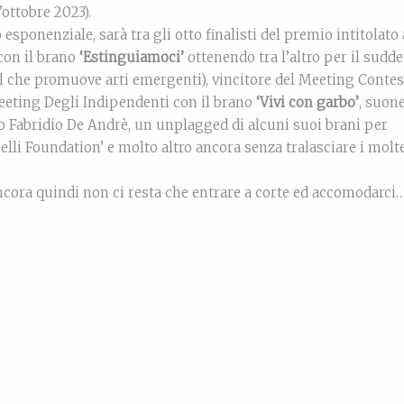
’ottobre 2023).
sponenziale, sarà tra gli otto finalisti del premio intitolato 
con il brano
‘Estinguiamoci’
ottenendo tra l’altro per il sudde
val che promuove arti emergenti), vincitore del Meeting Contes
eting Degli Indipendenti con il brano
‘Vivi con garbo’
, suon
io Fabridio De Andrè, un unplagged di alcuni suoi brani per
lli Foundation’ e molto altro ancora senza tralasciare i molte
ancora quindi non ci resta che entrare a corte ed accomodarci