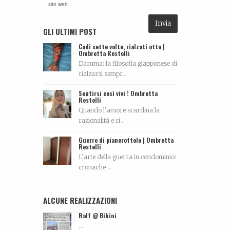
sito web.
GLI ULTIMI POST
Cadi sette volte, rialzati otto |
Ombretta Restelli
Daruma: la filosofia giapponese di
rialzarsi sempr...
Sentirsi così vivi ! Ombretta
Restelli
Quando l’amore scardina la
razionalità e ri...
Guerre di pianerottolo | Ombretta
Restelli
L’arte della guerra in condominio:
cronache ...
ALCUNE REALIZZAZIONI
Ralf @ Bikini
...