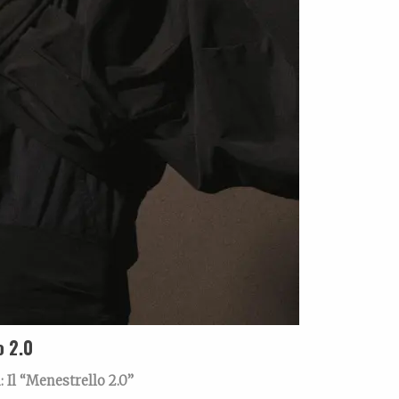
o 2.0
i
: Il “Menestrello 2.0”