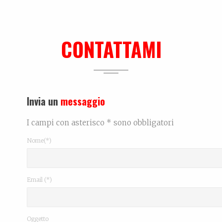
Oltre il 
CONTATTAMI
Invia un
messaggio
I campi con asterisco * sono obbligatori
Nome(*)
Email (*)
Oggetto