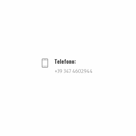
PREVIOUS
Essenza e valore
Telefono:
+39 347 4602944