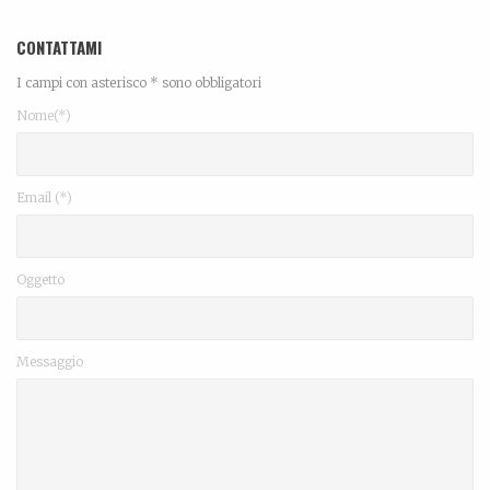
CONTATTAMI
I campi con asterisco * sono obbligatori
Nome(*)
Email (*)
Oggetto
Messaggio