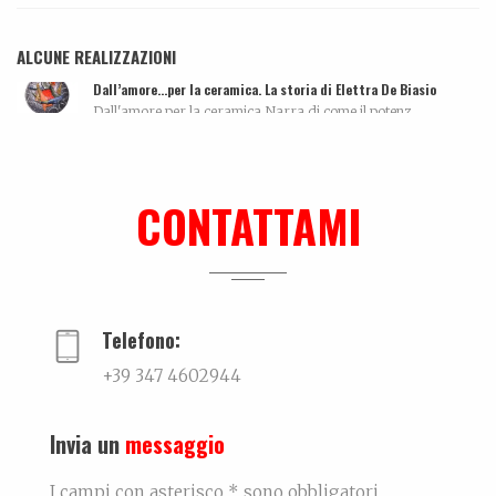
ALCUNE REALIZZAZIONI
Dall’amore…per la ceramica. La storia di Elettra De Biasio
Dall'amore per la ceramica.Narra di come il potenz...
Leonardo Bonfanti – Custode ancestrale
La biografia di Leonardo Bonfanti La persona...
CONTATTAMI
Tutti morimmo a stento
Articolo tratto da Corriere di Rimini del 10 maggi...
Telefono:
+39 347 4602944
Invia un
messaggio
I campi con asterisco * sono obbligatori