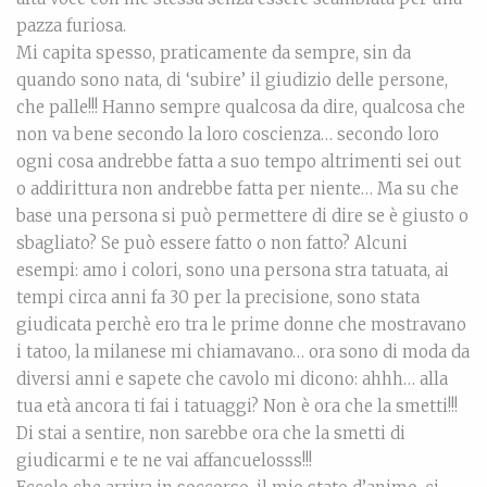
pazza furiosa.
Mi capita spesso, praticamente da sempre, sin da
quando sono nata, di ‘subire’ il giudizio delle persone,
che palle!!! Hanno sempre qualcosa da dire, qualcosa che
non va bene secondo la loro coscienza… secondo loro
ogni cosa andrebbe fatta a suo tempo altrimenti sei out
o addirittura non andrebbe fatta per niente… Ma su che
base una persona si può permettere di dire se è giusto o
sbagliato? Se può essere fatto o non fatto? Alcuni
esempi: amo i colori, sono una persona stra tatuata, ai
tempi circa anni fa 30 per la precisione, sono stata
giudicata perchè ero tra le prime donne che mostravano
i tatoo, la milanese mi chiamavano… ora sono di moda da
diversi anni e sapete che cavolo mi dicono: ahhh… alla
tua età ancora ti fai i tatuaggi? Non è ora che la smetti!!!
Di stai a sentire, non sarebbe ora che la smetti di
giudicarmi e te ne vai affancuelosss!!!