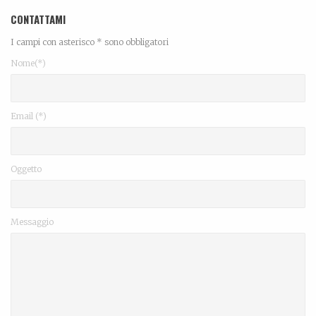
CONTATTAMI
I campi con asterisco * sono obbligatori
Nome(*)
Email (*)
Oggetto
Messaggio