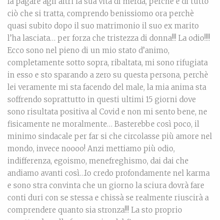
fa pagare agli altri la sua vita di merda, perchè è di tutto
ciò che si tratta, comprendo benissiomo ora perchè
quasi subito dopo il suo matrimonio il suo ex marito
l’ha lasciata… per forza che tristezza di donna!!! La odio!!!!
Ecco sono nel pieno di un mio stato d’animo,
completamente sotto sopra, ribaltata, mi sono rifugiata
in esso e sto sparando a zero su questa persona, perchè
lei veramente mi sta facendo del male, la mia anima sta
soffrendo soprattutto in questi ultimi 15 giorni dove
sono risultata positiva al Covid e non mi sento bene, ne
fisicamente ne moralmente… Basterebbe così poco, il
minimo sindacale per far si che circolasse più amore nel
mondo, invece noooo! Anzi mettiamo più odio,
indifferenza, egoismo, menefreghismo, dai dai che
andiamo avanti così…Io credo profondamente nel karma
e sono stra convinta che un giorno la sciura dovrà fare
conti duri con se stessa e chissà se realmente riuscirà a
comprendere quanto sia stronza!!! La sto proprio