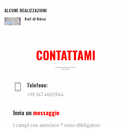
ALCUNE REALIZZAZIONI
Ralf @ Bikini
...
Ki-sha. Un’estate fa
Trovare l'equilibrio causa belle cose. Un viaggio...
CONTATTAMI
Dall’amore…per la ceramica. La storia di Elettra De Biasio
Dall'amore per la ceramica.Narra di come il potenz...
Telefono:
+39 347 4602944
Invia un
messaggio
I campi con asterisco * sono obbligatori