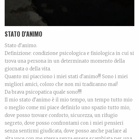
STATO D’ANIMO
Stato d’animo.
Definizione: condizione psicologica e fisiologica in cui si
trova una persona in un determinato momento della
giornata o della vita.
Quanto mi piacciono i miei stati d’animo!!! Sono i miei
migliori amici, coloro che non mi tradiranno mai!
Da brava psicopatica quale sono!!!!
Il mio stato d’animo è il mio tempo, un tempo tutto mio
o meglio come mi piace definirlo uno spazio tutto mio,
dove posso trovare conforto, sicurezza, un rifugio
segreto, dove posso confrontami con i miei pensieri
senza sentirmi giudicata, dove posso anche parlare al
alta voce con me stessa senza essere scambiata per una