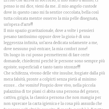
Eccolo che arriva in soccorso, il mio stato d’animo, ci
penso io mi dice, vieni da me…il mio angelo custode
dove in questo caso mi fa sentire coccolata, bella così
tutta colorata mentre osservo la mia pelle disegnata,
un’opera d’arte!!!
Il mio spazio gravitazionale, dove a volte i pensieri
pesano tantissimo oppure dove la gioia è di una
leggerezza infinita, un’area dedicata solamente a me,
dove nessuno può entrare, la mia confort zone!
Un luogo in cui posso permettermi di fare certe
domande, chiedermi perchè le persone sono sempre più
egoiste, superficiali e tanto tanto stronze!!!!
Che schifezza, vivono delle vite insulse, forgiate dalla più
mera falsità, pronte a colpirti senza pietà al minimo
errore… che vomito! Proprio dove vivo, nella piccola
palazzina di tre piani ci abita una persona del genere,
cattiva, grigia, la classica persona che non mangia per
non sprecare la carta igienica e la cosa più assurda che