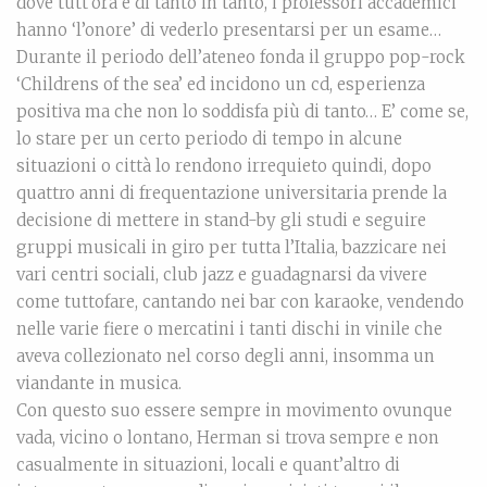
dove tutt’ora e di tanto in tanto, i professori accademici
hanno ‘l’onore’ di vederlo presentarsi per un esame…
Durante il periodo dell’ateneo fonda il gruppo pop-rock
‘Childrens of the sea’ ed incidono un cd, esperienza
positiva ma che non lo soddisfa più di tanto… E’ come se,
lo stare per un certo periodo di tempo in alcune
situazioni o città lo rendono irrequieto quindi, dopo
quattro anni di frequentazione universitaria prende la
decisione di mettere in stand-by gli studi e seguire
gruppi musicali in giro per tutta l’Italia, bazzicare nei
vari centri sociali, club jazz e guadagnarsi da vivere
come tuttofare, cantando nei bar con karaoke, vendendo
nelle varie fiere o mercatini i tanti dischi in vinile che
aveva collezionato nel corso degli anni, insomma un
viandante in musica.
Con questo suo essere sempre in movimento ovunque
vada, vicino o lontano, Herman si trova sempre e non
casualmente in situazioni, locali e quant’altro di