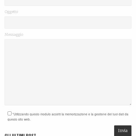
Oggetto
Messaggio
*Utilizzando questo modulo accetti la memorizzazione e la gestione dei tuoi dati da
questo sito web.
GLI ULTIMI POST