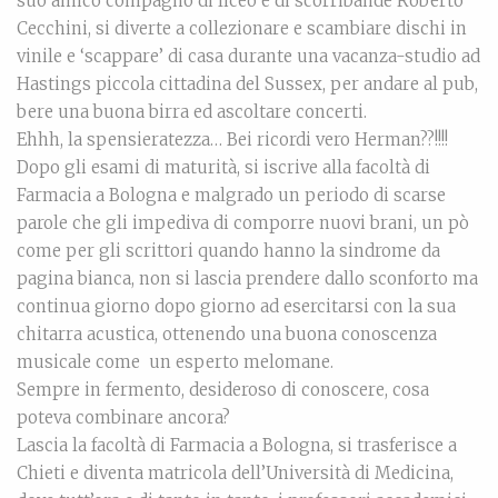
suo amico compagno di liceo e di scorribande Roberto
Cecchini, si diverte a collezionare e scambiare dischi in
vinile e ‘scappare’ di casa durante una vacanza-studio ad
Hastings piccola cittadina del Sussex, per andare al pub,
bere una buona birra ed ascoltare concerti.
Ehhh, la spensieratezza… Bei ricordi vero Herman??!!!!
Dopo gli esami di maturità, si iscrive alla facoltà di
Farmacia a Bologna e malgrado un periodo di scarse
parole che gli impediva di comporre nuovi brani, un pò
come per gli scrittori quando hanno la sindrome da
pagina bianca, non si lascia prendere dallo sconforto ma
continua giorno dopo giorno ad esercitarsi con la sua
chitarra acustica, ottenendo una buona conoscenza
musicale come un esperto melomane.
Sempre in fermento, desideroso di conoscere, cosa
poteva combinare ancora?
Lascia la facoltà di Farmacia a Bologna, si trasferisce a
Chieti e diventa matricola dell’Università di Medicina,