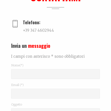
Me can so ancora mort
La biografia di Massimo Pazzaglini Sicuri di sa...
Telefono:
+39 347 4602944
Invia un
messaggio
I campi con asterisco * sono obbligatori
Nome(*)
Email (*)
Oggetto