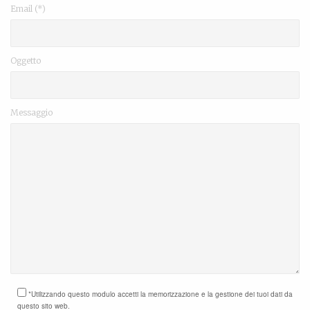
Email (*)
Oggetto
Messaggio
*Utilizzando questo modulo accetti la memorizzazione e la gestione dei tuoi dati da
questo sito web.