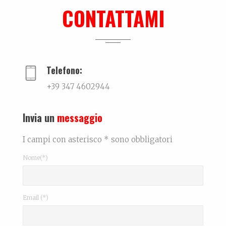
Articolo tratto da Corriere di Rimini del 10 maggi...
CONTATTAMI
Me can so ancora mort
La biografia di Massimo Pazzaglini Sicuri di sa...
Telefono:
+39 347 4602944
Invia un
messaggio
I campi con asterisco * sono obbligatori
Nome(*)
Email (*)