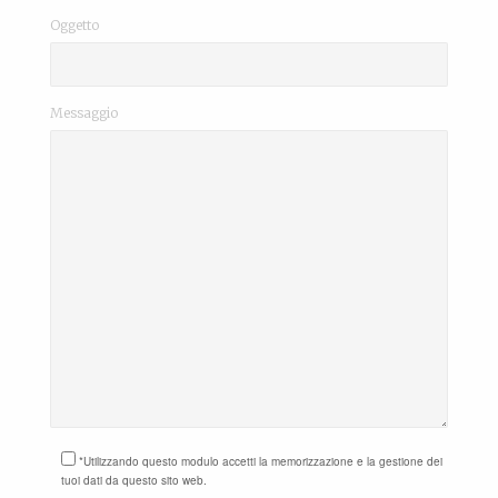
Oggetto
Messaggio
*Utilizzando questo modulo accetti la memorizzazione e la gestione dei
tuoi dati da questo sito web.