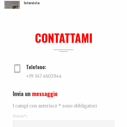
Intervista
...
Dall’amore…per la ceramica. La storia di Elettra De Biasio
Dall'amore per la ceramica.Narra di come il potenz...
CONTATTAMI
Ki-sha. Un’estate fa
Trovare l'equilibrio causa belle cose. Un viaggio...
Telefono:
+39 347 4602944
Invia un
messaggio
I campi con asterisco * sono obbligatori
Nome(*)