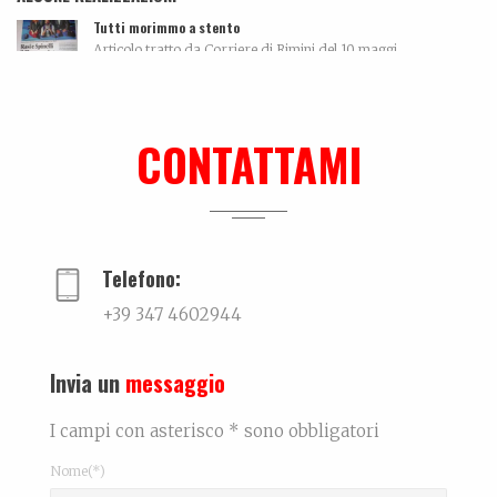
Tutti morimmo a stento
Articolo tratto da Corriere di Rimini del 10 maggi...
Ralf @ Bikini
...
CONTATTAMI
La biografia di Carola Pisaturo
Coming soon…...
Telefono:
+39 347 4602944
Invia un
messaggio
I campi con asterisco * sono obbligatori
Nome(*)