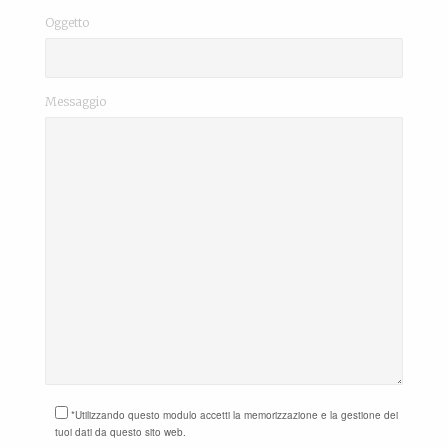
Oggetto
Messaggio
*Utilizzando questo modulo accetti la memorizzazione e la gestione dei
tuoi dati da questo sito web.