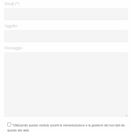
Email (*)
Oggetto
Messaggio
*Utilizzando questo modulo accetti la memorizzazione e la gestione dei tuoi dati da
questo sito web.