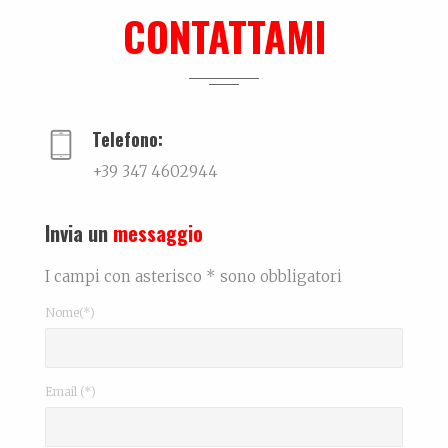
La biografia di Massimo Pazzaglini Sicuri di sa...
CONTATTAMI
Lei, il nuovo libro su Mauro Drudi
Quando l’essere ripetitivo, quasi ossessivo, si...
Telefono:
+39 347 4602944
Invia un
messaggio
I campi con asterisco * sono obbligatori
Nome(*)
Email (*)