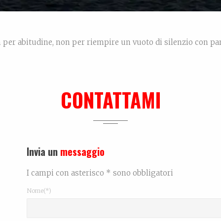
n per abitudine, non per riempire un vuoto di silenzio con par
che muove i passi di chi ama davvero. Ho preso il telefono in
alla finestra, dove la luce […]
CONTATTAMI
Rea
Invia un
messaggio
I campi con asterisco * sono obbligatori
Nome(*)