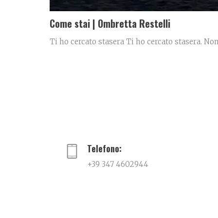
Come stai | Ombretta Restelli
Ti ho cercato stasera Ti ho cercato stasera. No
circostanza, ma per quella necessità profonda 
ho guardato lo schermo e poi ho guardato fuori d
Telefono:
+39 347 4602944