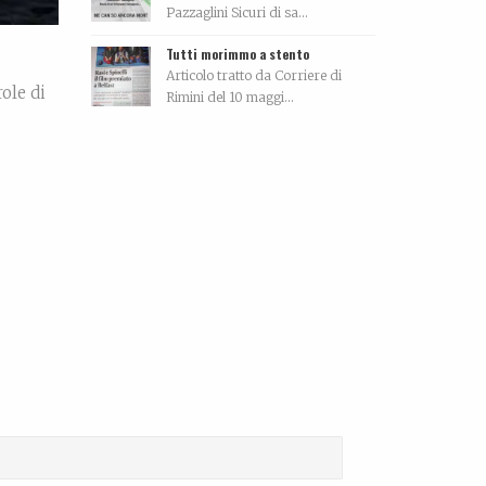
Pazzaglini Sicuri di sa...
Tutti morimmo a stento
Articolo tratto da Corriere di
ole di
Rimini del 10 maggi...
 mano,
La biografia di Carola Pisaturo
Coming soon…...
d More