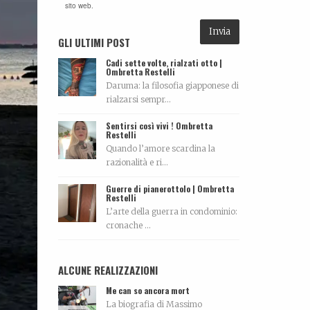
sito web.
GLI ULTIMI POST
Cadi sette volte, rialzati otto |
Ombretta Restelli
Daruma: la filosofia giapponese di
rialzarsi sempr...
Sentirsi così vivi ! Ombretta
Restelli
Quando l’amore scardina la
razionalità e ri...
Guerre di pianerottolo | Ombretta
Restelli
L’arte della guerra in condominio:
cronache ...
ALCUNE REALIZZAZIONI
Me can so ancora mort
La biografia di Massimo