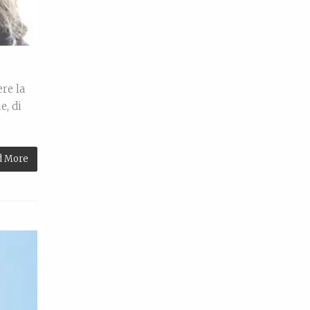
re la
e, di
d More