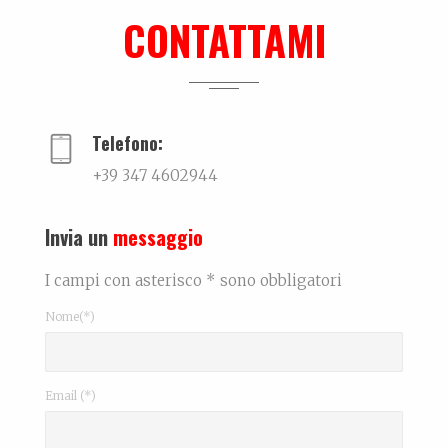
La biografia di Leonardo Bonfanti La persona...
CONTATTAMI
Dall’amore…per la ceramica. La storia di Elettra De Biasio
Dall'amore per la ceramica.Narra di come il potenz...
Telefono:
+39 347 4602944
Invia un
messaggio
I campi con asterisco * sono obbligatori
Nome(*)
Email (*)