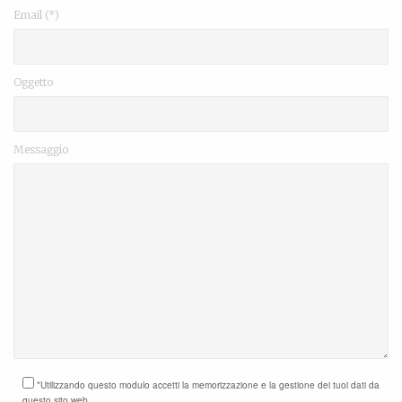
Email (*)
Oggetto
Messaggio
*Utilizzando questo modulo accetti la memorizzazione e la gestione dei tuoi dati da
questo sito web.