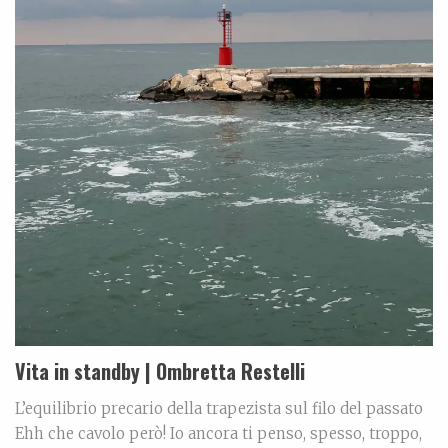
Vita in standby | Ombretta Restelli
L’equilibrio precario della trapezista sul filo del passato
Ehh che cavolo però! Io ancora ti penso, spesso, troppo,