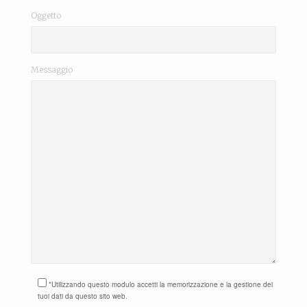
Oggetto
Messaggio
*Utilizzando questo modulo accetti la memorizzazione e la gestione dei
tuoi dati da questo sito web.