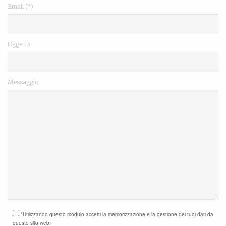
Email (*)
Oggetto
Messaggio
*Utilizzando questo modulo accetti la memorizzazione e la gestione dei tuoi dati da
questo sito web.