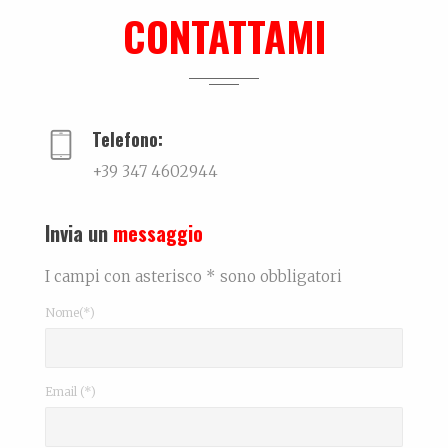
La biografia di Leonardo Bonfanti La persona...
CONTATTAMI
Intervista
...
Telefono:
+39 347 4602944
Invia un
messaggio
I campi con asterisco * sono obbligatori
Nome(*)
Email (*)