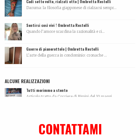
Cadi sette volte, rialzati otto | Ombretta Restelli
Daruma: la filosofia giapponese di rialzarsi sempr...
Sentirsi così vivi ! Ombretta Restelli
Quando l’amore scardina la razionalità e ri...
Guerre di pianerottolo | Ombretta Restelli
L’arte della guerra in condominio: cronache ...
ALCUNE REALIZZAZIONI
Tutti morimmo a stento
Articolo tratto da Corriere di Rimini del 10 maggi...
Ki-sha. Un’estate fa
Trovare l'equilibrio causa belle cose. Un viaggio...
CONTATTAMI
Leonardo Bonfanti – Custode ancestrale