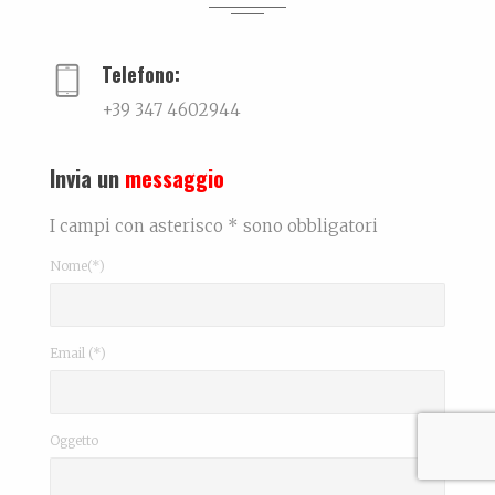
La biografia di Leonardo Bonfanti La persona...
Telefono:
+39 347 4602944
Invia un
messaggio
I campi con asterisco * sono obbligatori
Nome(*)
Email (*)
Oggetto