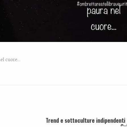
nel cuore…
Trend e sottoculture indipendent
Cu