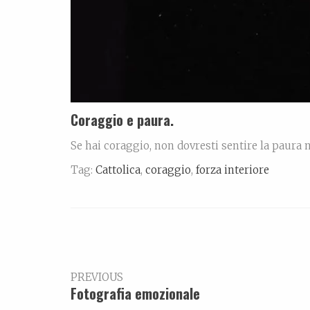
Coraggio e paura.
Se hai coraggio, non dovresti sentire la paura 
Tag:
Cattolica
,
coraggio
,
forza interiore
PREVIOUS
Fotografia emozionale