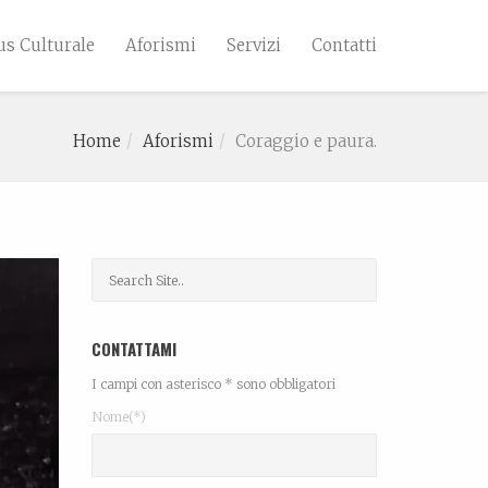
s Culturale
Aforismi
Servizi
Contatti
Home
Aforismi
Coraggio e paura.
CONTATTAMI
I campi con asterisco * sono obbligatori
Nome(*)