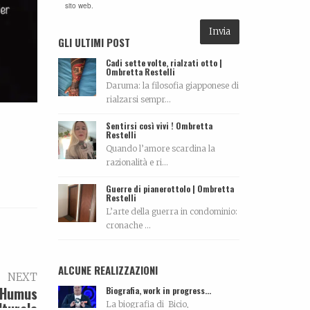
sito web.
GLI ULTIMI POST
Cadi sette volte, rialzati otto |
Ombretta Restelli
Daruma: la filosofia giapponese di
rialzarsi sempr...
Sentirsi così vivi ! Ombretta
Restelli
Quando l’amore scardina la
razionalità e ri...
Guerre di pianerottolo | Ombretta
Restelli
L’arte della guerra in condominio:
cronache ...
ALCUNE REALIZZAZIONI
NEXT
i Humus
Biografia, work in progress…
lturale
La biografia di Bicio,