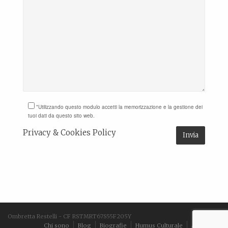
*Utilizzando questo modulo accetti la memorizzazione e la gestione dei
tuoi dati da questo sito web.
Privacy & Cookies Policy
Ombretta Restelli - CF RSTMRT67S55F205Y
Chi sono
Blog
Biografie
Humus Culturale
Aforismi