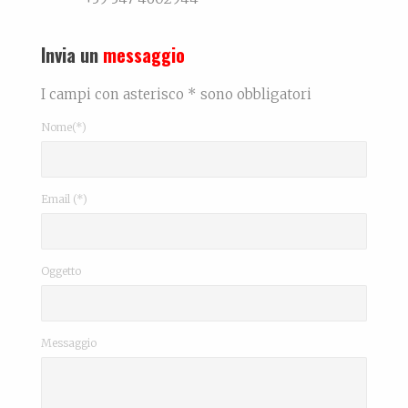
Invia un
messaggio
I campi con asterisco * sono obbligatori
Nome(*)
Email (*)
Oggetto
Messaggio