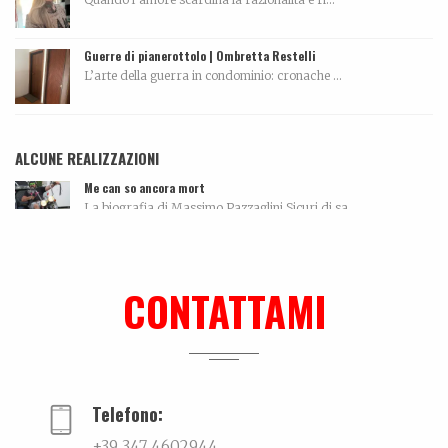
Guerre di pianerottolo | Ombretta Restelli
L’arte della guerra in condominio: cronache ...
ALCUNE REALIZZAZIONI
Me can so ancora mort
La biografia di Massimo Pazzaglini Sicuri di sa...
Dall’amore…per la ceramica. La storia di Elettra De Biasio
Dall'amore per la ceramica.Narra di come il potenz...
CONTATTAMI
Lei, il nuovo libro su Mauro Drudi
Quando l’essere ripetitivo, quasi ossessivo, si...
Telefono:
+39 347 4602944