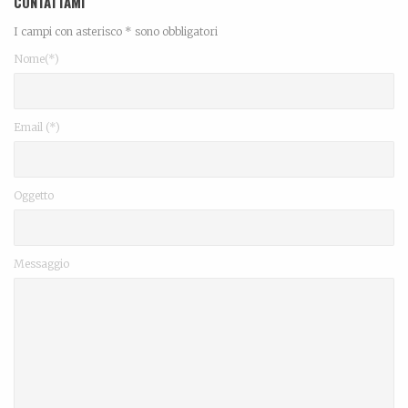
CONTATTAMI
I campi con asterisco * sono obbligatori
Nome(*)
Email (*)
Oggetto
Messaggio