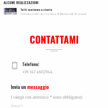
ALCUNE REALIZZAZIONI
Tutti morimmo a stento
Articolo tratto da Corriere di Rimini del 10 maggi...
Biografia, work in progress…
La biografia di Bicio, l'antidepressivo natura...
CONTATTAMI
Ki-sha. Un’estate fa
Trovare l'equilibrio causa belle cose. Un viaggio...
Telefono:
+39 347 4602944
Invia un
messaggio
I campi con asterisco * sono obbligatori
Nome(*)