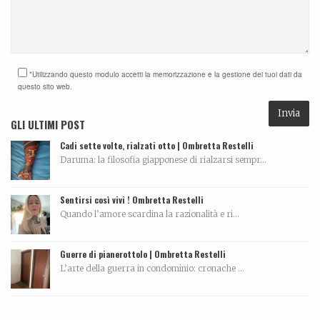
*Utilizzando questo modulo accetti la memorizzazione e la gestione dei tuoi dati da
questo sito web.
GLI ULTIMI POST
Cadi sette volte, rialzati otto | Ombretta Restelli
Daruma: la filosofia giapponese di rialzarsi sempr...
Sentirsi così vivi ! Ombretta Restelli
Quando l’amore scardina la razionalità e ri...
Guerre di pianerottolo | Ombretta Restelli
L’arte della guerra in condominio: cronache ...