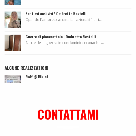
Sentirsi così vivi ! Ombretta Restelli
Quando l’amore scardina la razionalità e ri...
Guerre di pianerottolo | Ombretta Restelli
L’arte della guerra in condominio: cronache ...
ALCUNE REALIZZAZIONI
Ralf @ Bikini
...
Lei, il nuovo libro su Mauro Drudi
Quando l’essere ripetitivo, quasi ossessivo, si...
CONTATTAMI
La biografia di Carola Pisaturo
Coming soon…...