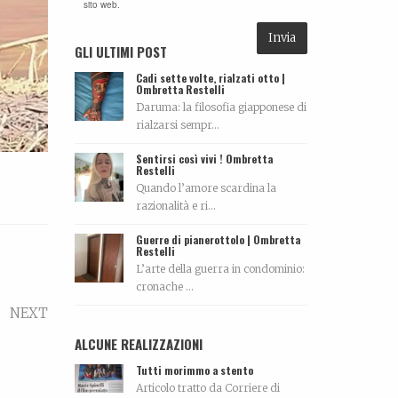
sito web.
GLI ULTIMI POST
Cadi sette volte, rialzati otto |
Ombretta Restelli
Daruma: la filosofia giapponese di
rialzarsi sempr...
Sentirsi così vivi ! Ombretta
Restelli
Quando l’amore scardina la
razionalità e ri...
Guerre di pianerottolo | Ombretta
Restelli
L’arte della guerra in condominio:
cronache ...
NEXT
ALCUNE REALIZZAZIONI
Tutti morimmo a stento
Articolo tratto da Corriere di