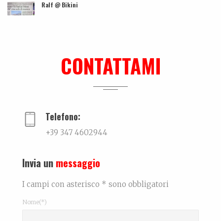
Ralf @ Bikini
...
Tutti morimmo a stento
Articolo tratto da Corriere di Rimini del 10 maggi...
CONTATTAMI
Biografia, work in progress…
La biografia di Bicio, l'antidepressivo natura...
Telefono:
+39 347 4602944
Invia un
messaggio
I campi con asterisco * sono obbligatori
Nome(*)