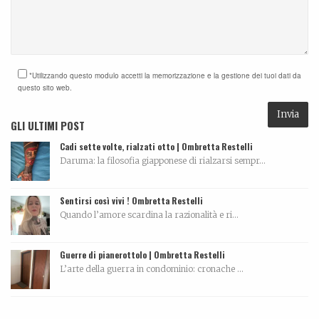
*Utilizzando questo modulo accetti la memorizzazione e la gestione dei tuoi dati da
questo sito web.
GLI ULTIMI POST
Cadi sette volte, rialzati otto | Ombretta Restelli
Daruma: la filosofia giapponese di rialzarsi sempr...
Sentirsi così vivi ! Ombretta Restelli
Quando l’amore scardina la razionalità e ri...
Guerre di pianerottolo | Ombretta Restelli
L’arte della guerra in condominio: cronache ...