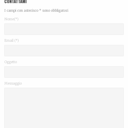
CONTATTAMI
I campi con asterisco * sono obbligatori
Nome(*)
Email (*)
Oggetto
Messaggio