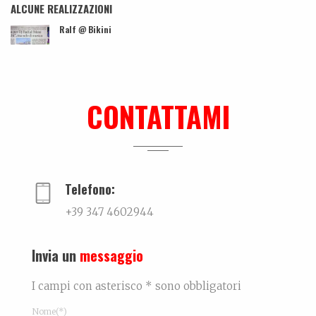
ALCUNE REALIZZAZIONI
Ralf @ Bikini
...
Tutti morimmo a stento
Articolo tratto da Corriere di Rimini del 10 maggi...
CONTATTAMI
Ki-sha. Un’estate fa
Trovare l'equilibrio causa belle cose. Un viaggio...
Telefono:
+39 347 4602944
Invia un
messaggio
I campi con asterisco * sono obbligatori
Nome(*)