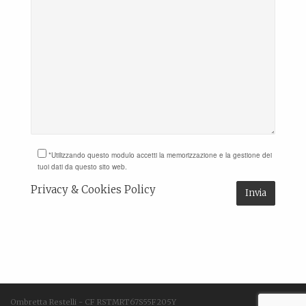
*Utilizzando questo modulo accetti la memorizzazione e la gestione dei
tuoi dati da questo sito web.
Privacy & Cookies Policy
Ombretta Restelli - CF RSTMRT67S55F205Y