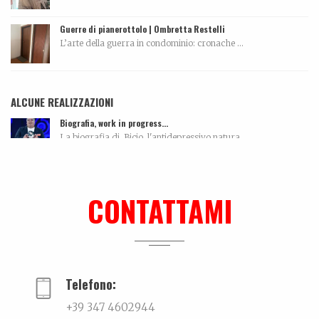
Guerre di pianerottolo | Ombretta Restelli
L’arte della guerra in condominio: cronache ...
ALCUNE REALIZZAZIONI
Biografia, work in progress…
La biografia di Bicio, l'antidepressivo natura...
Me can so ancora mort
La biografia di Massimo Pazzaglini Sicuri di sa...
CONTATTAMI
Ki-sha. Un’estate fa
Trovare l'equilibrio causa belle cose. Un viaggio...
Telefono:
+39 347 4602944