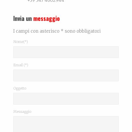
+39 347 4602944
Invia un
messaggio
I campi con asterisco * sono obbligatori
Nome(*)
Email (*)
Oggetto
Messaggio