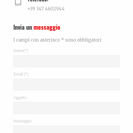
+39 347 4602944
Invia un
messaggio
I campi con asterisco * sono obbligatori
Nome(*)
Email (*)
Oggetto
Messaggio