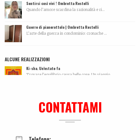
Sentirsi così vivi ! Ombretta Restelli
Quando l’amore scardina la razionalità e ri...
Guerre di pianerottolo | Ombretta Restelli
L’arte della guerra in condominio: cronache ...
ALCUNE REALIZZAZIONI
Ki-sha. Un’estate fa
Trovare l'equilibrio causa belle cose. Un viaggio...
La biografia di Carola Pisaturo
Coming soon…...
CONTATTAMI
Tutti morimmo a stento
Articolo tratto da Corriere di Rimini del 10 maggi...
Telefono: